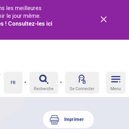
ns les meilleures
oir le jour même.
és ! Consultez-les
ici
FR
Recherche
Se Connecter
Menu
Imprimer