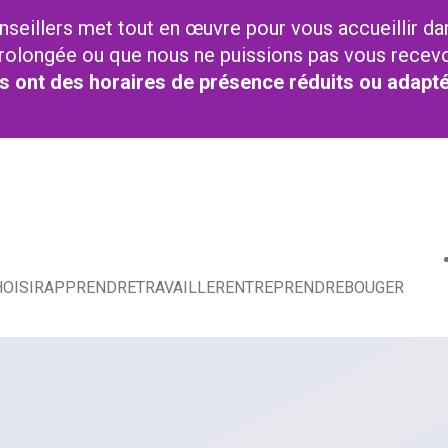
nseillers met tout en œuvre pour vous accueillir da
t prolongée ou que nous ne puissions pas vous recev
res ont des horaires de présence réduits ou adapt
OISIR
APPRENDRE
TRAVAILLER
ENTREPRENDRE
BOUGER