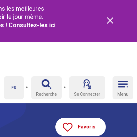
ns les meilleures
oir le jour même.
és ! Consultez-les
ici
FR
Recherche
Se Connecter
Menu
Favoris