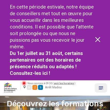
En cette période estivale, notre équipe
de conseillers met tout en œuvre pour
vous accueillir dans les meilleures
conditions. Il est possible que l’attente
soit prolongée ou que nous ne
puissions pas vous recevoir le jour
même.
Du 1er juillet au 31 août, certains
partenaires ont des horaires de
présence réduits ou adaptés !
Consultez-les
ici !
Nous ouvrons à 09:30 (
voir les horaires
)
M
2
6
Arrêt Madou
Découvrez les formations