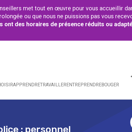
nseillers met tout en œuvre pour vous accueillir da
t prolongée ou que nous ne puissions pas vous recev
res ont des horaires de présence réduits ou adapt
OISIR
APPRENDRE
TRAVAILLER
ENTREPRENDRE
BOUGER
lice : personnel