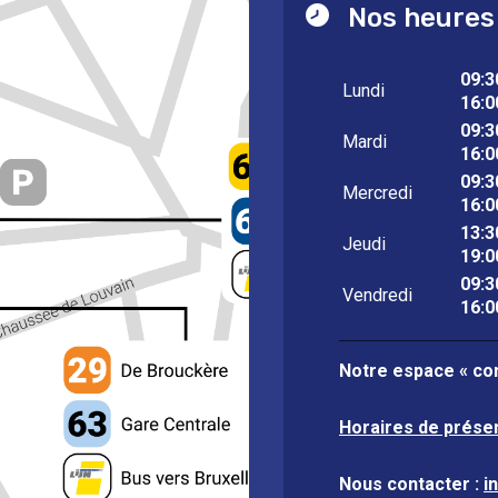
Nos heures
09:3
Lundi
16:0
09:3
Mardi
16:0
09:3
Mercredi
16:0
13:3
Jeudi
19:0
09:3
Vendredi
16:0
Notre espace « con
Horaires de prése
Nous contacter :
i