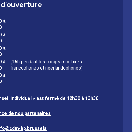
 d'ouverture
0 à
0
0 à
0
0 à
0
0 à
(16h pendant les congés scolaires
0
francophones et néerlandophones)
0 à
0
seil individuel » est fermé de
12h30 à 13h30
nce de nos partenaires
nfo@cdm-bp.brussels