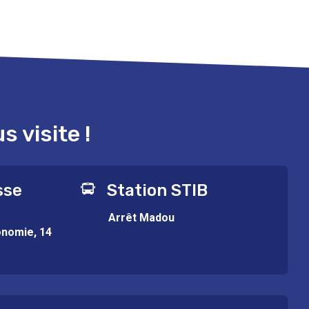
 visite !
sse
Station STIB
Arrêt Madou
onomie, 14