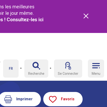
ns les meilleures
oir le jour même.
és ! Consultez-les
ici
FR
Recherche
Se Connecter
Menu
Imprimer
Favoris