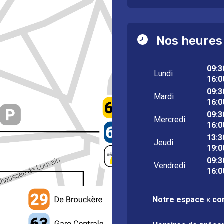
Nos heures
09:3
Lundi
16:0
09:3
Mardi
16:0
09:3
Mercredi
16:0
13:3
Jeudi
19:0
09:3
Vendredi
16:0
Notre espace « con