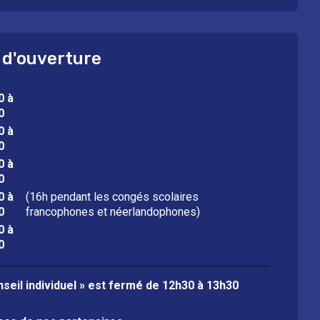
 d'ouverture
0 à
0
0 à
0
0 à
0
0 à
(16h pendant les congés scolaires
0
francophones et néerlandophones)
0 à
0
seil individuel » est fermé de
12h30 à 13h30