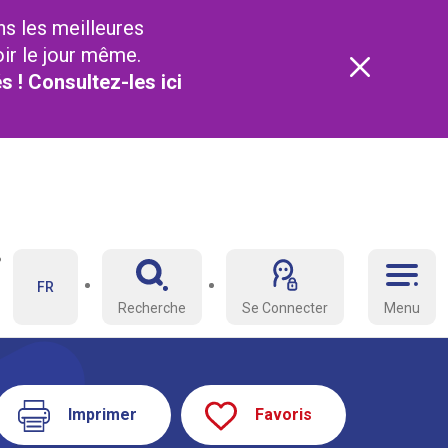
ns les meilleures
oir le jour même.
és ! Consultez-les
ici
FR
Recherche
Se Connecter
Menu
Imprimer
Favoris