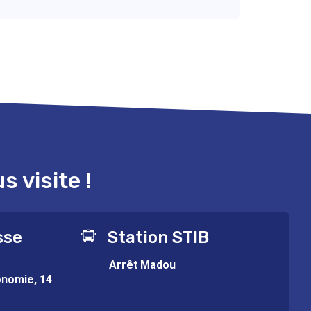
 visite !
sse
Station STIB
Arrêt Madou
onomie, 14