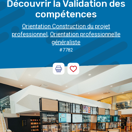
Découvrir la Validation des
compétences
Orientation Construction du projet
professionnel
,
Orientation professionnelle
généraliste
#7782