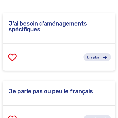
le Pôle Formation Emploi (PFE) des métiers du
numérique. La formation se déroule dans les locaux de
Business Training (Rue de la régence 57 à 1000 bxl) et est
J'ai besoin d'aménagements
organisée en partenariat avec Cefora.
spécifiques
Lire plus
Je parle pas ou peu le français