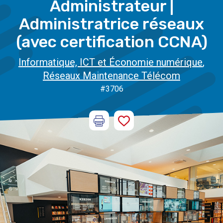
Administrateur |
Administratrice réseaux
(avec certification CCNA)
Informatique, ICT et Économie numérique
,
Réseaux Maintenance Télécom
#3706