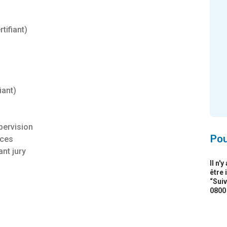
tifiant)
iant)
pervision
Pou
ices
nt jury
Il n'
être 
“Suiv
0800