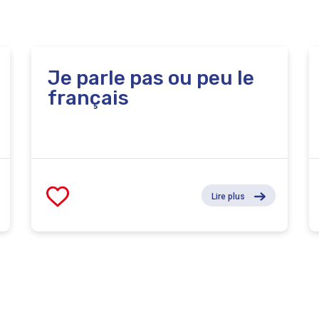
oi (PFE) des métiers du numérique. La formation se
ules Cockxstraat, 6 à 1160 Bruxelles et est organisée en
Je parle pas ou peu le
français
Lire plus