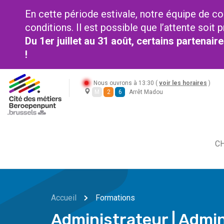
En cette période estivale, notre équipe de co
conditions. Il est possible que l’attente soi
Du 1er juillet au 31 août, certains partenai
!
Nous ouvrons à 13:30 (
voir les horaires
)
M
2
6
Arrêt Madou
CH
Accueil
Formations
Administrateur | Admin