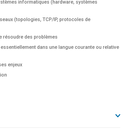
ystèmes informatiques (hardware, systèmes
seaux (topologies, TCP/IP, protocoles de
de résoudre des problèmes
essentiellement dans une langue courante ou relative
ses enjeux
tion
r l’offre de formation professionnelle au sein de