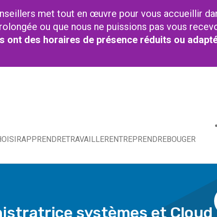
nseillers met tout en œuvre pour vous accueillir da
t prolongée ou que nous ne puissions pas vous recev
res ont des horaires de présence réduits ou adapt
OISIR
APPRENDRE
TRAVAILLER
ENTREPRENDRE
BOUGER
istratrice systèmes et Cloud