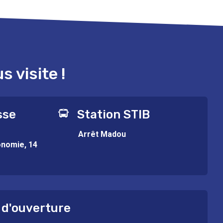
 visite !
sse
Station STIB
Arrêt Madou
onomie, 14
 d'ouverture