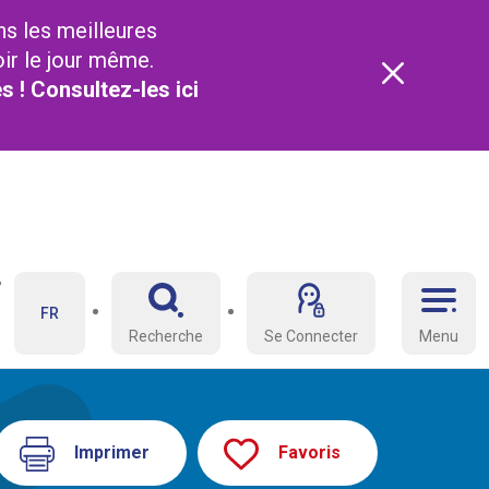
ns les meilleures
oir le jour même.
és ! Consultez-les
ici
FR
Recherche
Se Connecter
Menu
Imprimer
Favoris