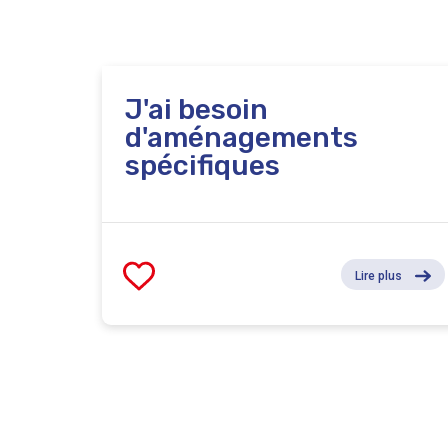
Digitalcity.brussels, le Pôle Formation Empl
déroule dans les locaux de Digitalcity, rue J
partenariat avec le CEFORA
J'ai besoin
d'aménagements
spécifiques
Lire plus