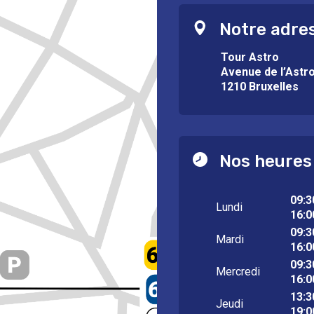
Notre adre
Tour Astro
Avenue de l’Astr
1210 Bruxelles
Nos heures
09:3
Lundi
16:0
09:3
Mardi
16:0
09:3
Mercredi
16:0
13:3
Jeudi
19:0