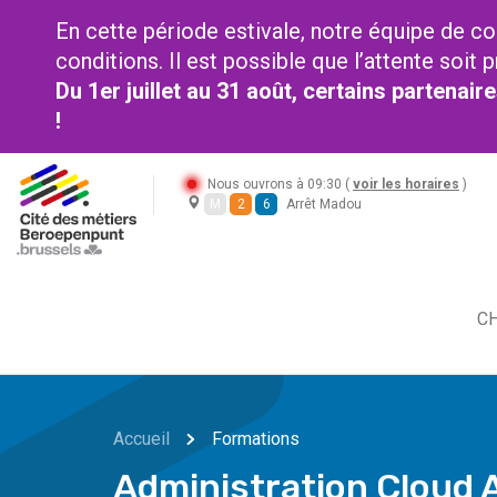
En cette période estivale, notre équipe de co
conditions. Il est possible que l’attente soi
Du 1er juillet au 31 août, certains partenai
!
Nous ouvrons à 09:30 (
voir les horaires
)
M
2
6
Arrêt Madou
CH
Accueil
Formations
Administration Cloud 