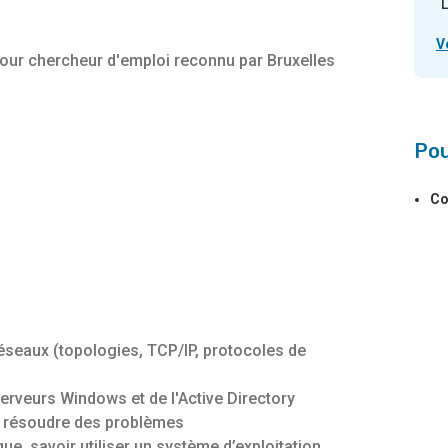
L
V
pour chercheur d'emploi reconnu par Bruxelles
Pou
Co
éseaux (topologies, TCP/IP, protocoles de
erveurs Windows et de l'Active Directory
e résoudre des problèmes
ue, savoir utiliser un système d’exploitation