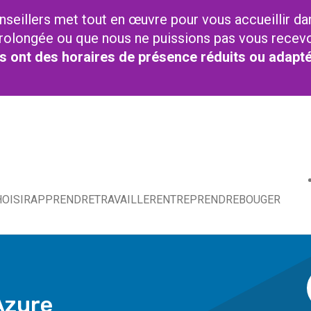
nseillers met tout en œuvre pour vous accueillir da
t prolongée ou que nous ne puissions pas vous recev
res ont des horaires de présence réduits ou adapt
OISIR
APPRENDRE
TRAVAILLER
ENTREPRENDRE
BOUGER
Azure