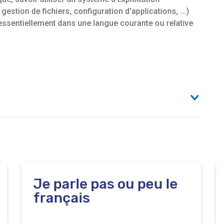
 gestion de fichiers, configuration d'applications, ...)
essentiellement dans une langue courante ou relative
r l’offre de formation professionnelle au sein de
oi (PFE) des métiers du numérique. La formation se
les Cockxstraat, 6 à 1160 Bruxelles.
Je parle pas ou peu le
français