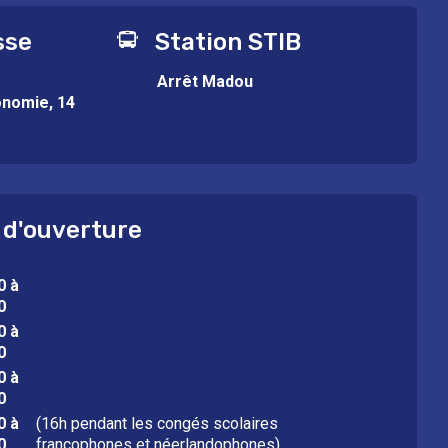
sse
Station STIB
Arrêt Madou
onomie, 14
 d'ouverture
0 à
0
0 à
0
0 à
0
0 à
(16h pendant les congés scolaires
0
francophones et néerlandophones)