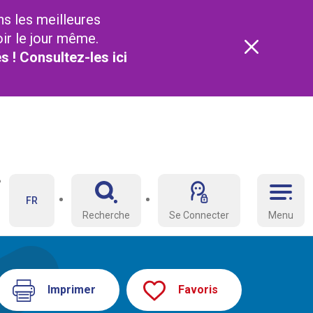
ns les meilleures
oir le jour même.
és ! Consultez-les
ici
FR
Recherche
Se Connecter
Menu
Imprimer
Favoris