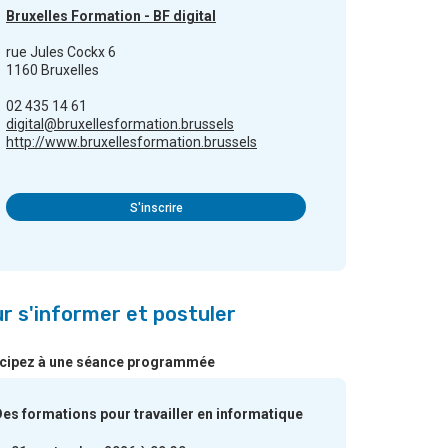
Bruxelles Formation - BF digital
rue Jules Cockx 6
1160 Bruxelles
02 435 14 61
digital@bruxellesformation.brussels
http://www.bruxellesformation.brussels
S'inscrire
r s'informer et postuler
icipez à une séance programmée
es formations pour travailler en informatique