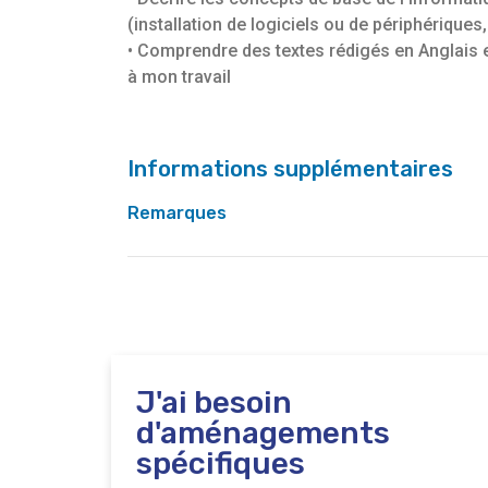
(installation de logiciels ou de périphériques,
• Comprendre des textes rédigés en Anglais 
à mon travail
Informations supplémentaires
Remarques
Bruxelles Formation est chargé de coordonne
Digitalcity.brussels, le Pôle Formation Empl
déroule dans les locaux de Digitalcity, rue Ju
J'ai besoin
d'aménagements
spécifiques