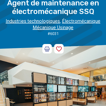
Agent de maintenance en
électromécanique SSQ
Industries technologiques
,
Électromécanique
Mécanique Usinage
#6031