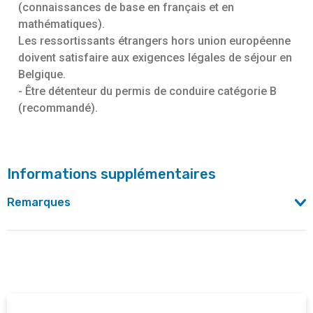
(connaissances de base en français et en
mathématiques).
Les ressortissants étrangers hors union européenne
doivent satisfaire aux exigences légales de séjour en
Belgique.
- Être détenteur du permis de conduire catégorie B
(recommandé).
Informations supplémentaires
Remarques
Ce module de détermination est suivi de la formation
d'
agent de pompes funèbres
à l'EFP.
Ce projet bénéficie du soutien d’Actiris, Bruxelles
Formation, la COCOF, le FSE co-financé par l’Union