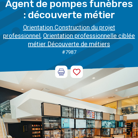
Agent de pompes funèbres
: découverte métier
Orientation Construction du projet
professionnel
,
Orientation professionnelle ciblée
métier Découverte de métiers
#7987