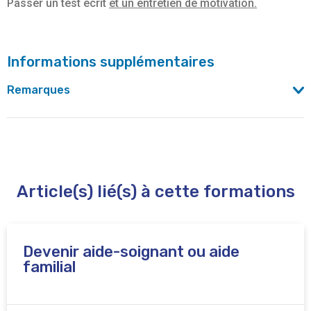
Passer un test écrit
et un entretien de motivation.
Informations supplémentaires
Remarques
Collaboration avec Bruxelles Formation et possibilité de
contrat de formation pour chercheur d'emploi.
Par la suite, vous pourrez suivre les cours du
Article(s) lié(s) à cette formations
"complément de formation générale en vue de l'obtention
du CESS".
Devenir aide-soignant ou aide
familial