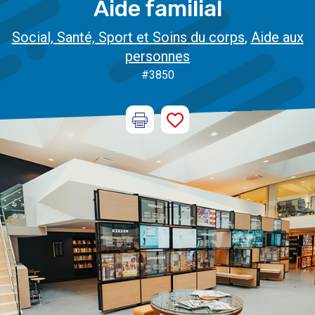
Aide familial
Social, Santé, Sport et Soins du corps
,
Aide aux
personnes
#3850