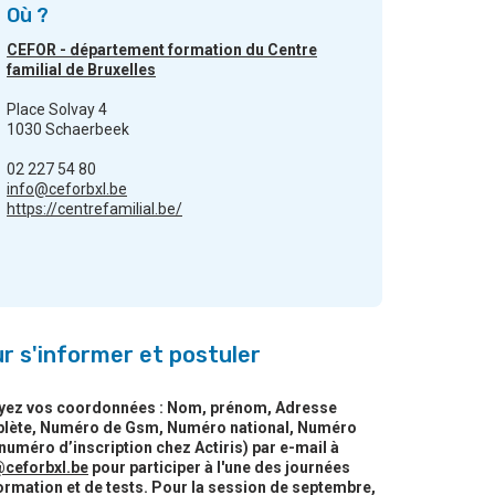
Où ?
CEFOR - département formation du Centre
familial de Bruxelles
Place Solvay 4
1030 Schaerbeek
02 227 54 80
info@ceforbxl.be
https://centrefamilial.be/
r s'informer et postuler
yez vos coordonnées : Nom, prénom, Adresse
lète, Numéro de Gsm, Numéro national, Numéro
(numéro d’inscription chez Actiris) par e-mail à
@ceforbxl.be
pour participer à l'une des journées
ormation et de tests. Pour la session de septembre,