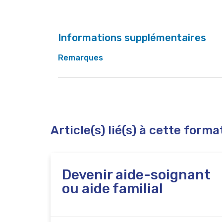
Informations supplémentaires
Remarques
A la suite de cette formation, vous avez la p
l'enseignement de promotion sociale pour l'obt
qualification vous donne alors accès à un c
d'accéder au certificat d'aide-soignant ou au 
Article(s) lié(s) à cette forma
Devenir aide-soignant
ou aide familial