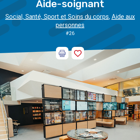
Aide-soignant
Social, Santé, Sport et Soins du corps
,
Aide aux
personnes
#26