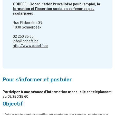
COBEFF - Coordination bruxelloise pour l'emploi, la
formation et l'insertion sociale des femmes peu
scolarisées
Rue Philomène 39
1030 Schaerbeek
02 250 35 60
info@cobeff.be
http://www.cobeff.be
Pour s'informer et postuler
Participez à une séance d'information mensuelle en téléphonant
au 02 250 35 60
Objectif
L’aide soignant travaille en maison de repos, maison de