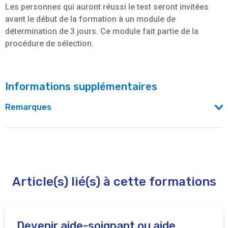
Les personnes qui auront réussi le test seront invitées
avant le début de la formation à un module de
détermination de 3 jours. Ce module fait partie de la
procédure de sélection.
Informations supplémentaires
Remarques
Cette formation est organisée en collaboration avec
l'école de Promotion sociale de Saint-Gilles.
Attention ! Si vous avez déjà réussi certaines unités de
Article(s) lié(s) à cette formations
formation de cette section dans une école de Promotion
sociale (et uniquement dans ce cas) et que vous
souhaitez reprendre votre projet, vous pouvez contacter
directement l’école de promotion sociale de Saint-Gilles
Devenir aide-soignant ou aide