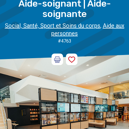
Aide-soignant | Aide-
soignante
Social, Santé, Sport et Soins du corps
,
Aide aux
personnes
#4763