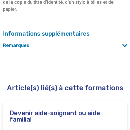
de la copie du titre d'identité, d'un stylo à billes et de
papier.
Informations supplémentaires
Remarques
Cours dispensés sur le site d'Anderlecht: rue Chomé
Wyns, 5. L'entrée se fait par le parking situé derrière le
n°28 du square Albert 1er. Il faut suivre les flèches
"Formations continuées".
Article(s) lié(s) à cette formations
Devenir aide-soignant ou aide
familial