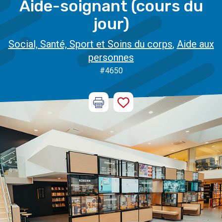
Aide-soignant (cours du
jour)
Social, Santé, Sport et Soins du corps
,
Aide aux
personnes
#4650