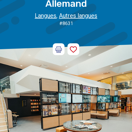
Allemand
Langues
,
Autres langues
#8631