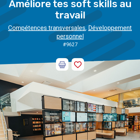
Améliore tes soft skills au
travail
Compétences transversales
,
Développement
personnel
#9627