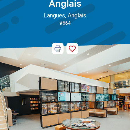
Anglais
Langues
,
Anglais
#664