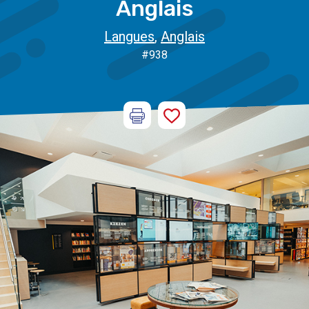
Anglais
Langues
,
Anglais
#938