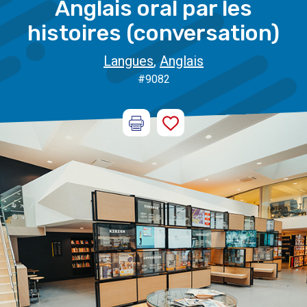
Anglais oral par les
histoires (conversation)
Langues
,
Anglais
#9082