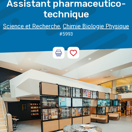
Assistant pharmaceutico-
technique
Science et Recherche
,
Chimie Biologie Physique
#5993