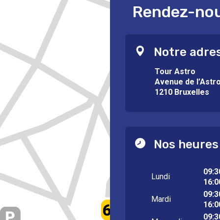
Rendez-nous
Notre adre
Tour Astro
Avenue de l’Astr
1210 Bruxelles
Nos heures
09:3
Lundi
16:0
09:3
Mardi
16:0
09:3