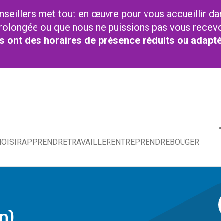
nseillers met tout en œuvre pour vous accueillir da
t prolongée ou que nous ne puissions pas vous recev
res ont des horaires de présence réduits ou adapt
OISIR
APPRENDRE
TRAVAILLER
ENTREPRENDRE
BOUGER
n)