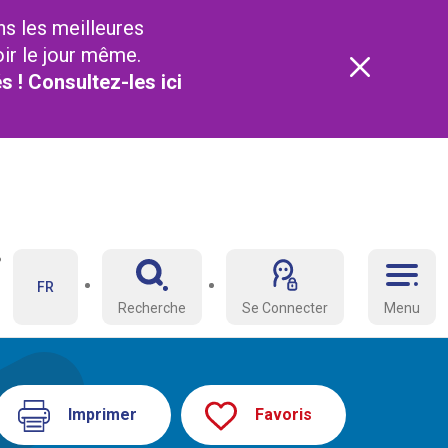
ns les meilleures
oir le jour même.
és ! Consultez-les
ici
FR
Recherche
Se Connecter
Menu
Imprimer
Favoris