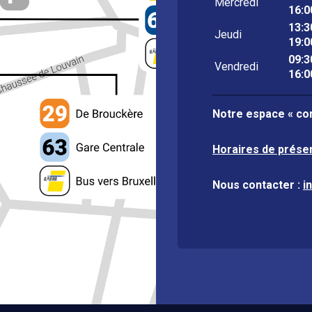
Mercredi
16:0
13:3
Jeudi
19:0
09:3
Vendredi
16:0
Notre espace « con
Horaires de prése
Nous contacter :
i