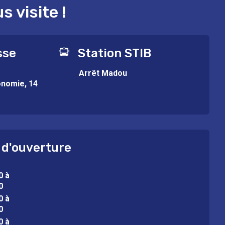
 visite !
sse
Station STIB
Arrêt Madou
onomie, 14
 d'ouverture
0 à
0
0 à
0
0 à