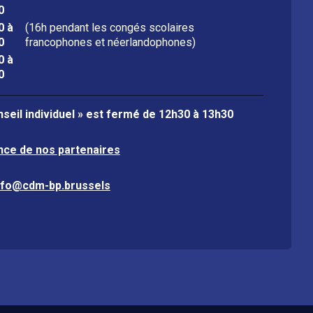
0
0 à
(16h pendant les congés scolaires
0
francophones et néerlandophones)
0 à
0
seil individuel » est fermé de
12h30 à 13h30
nce de nos partenaires
nfo@cdm-bp.brussels