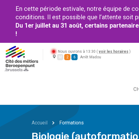
En cette période estivale, notre équipe de co
conditions. Il est possible que l’attente soi
Du 1er juillet au 31 août, certains partenai
!
Nous ouvrons à 13:30 (
voir les horaires
)
M
2
6
Arrêt Madou
CH
Accueil
Formations
Biologie (autoformatio