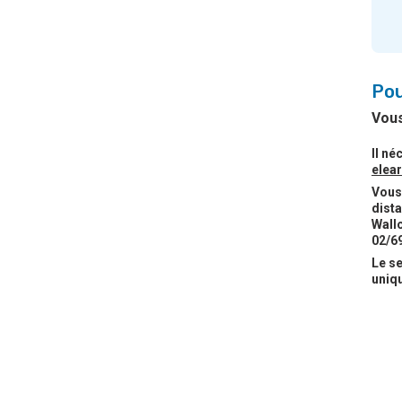
Pou
Vous
Il né
elea
Vous 
dista
Wallo
02/6
Le se
uniq