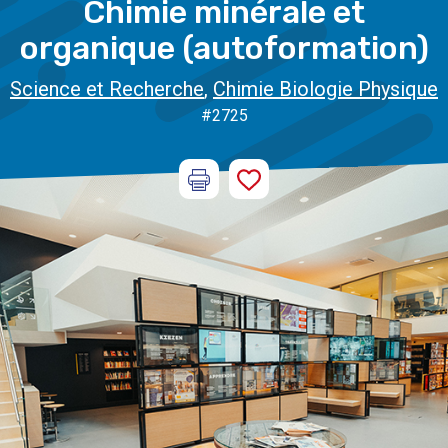
Chimie minérale et
organique (autoformation)
Science et Recherche
,
Chimie Biologie Physique
#2725