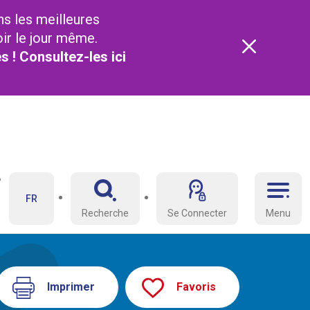
ns les meilleures
oir le jour même.
és ! Consultez-les
ici
FR
Recherche
Se Connecter
Menu
Imprimer
Favoris