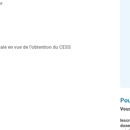
s
ale en vue de l'obtention du CESS
Pou
Vous
Insc
donne