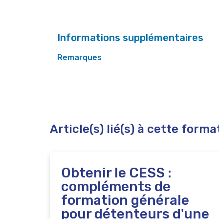
Informations supplémentaires
Remarques
Toute personne inscrite dans un formation q
peut s’inscrire dans la section sans avoir obt
Il est possible de suivre les cours de prépa
Article(s) lié(s) à cette forma
CESS organisé en amont voir
fiche 9210
Obtenir le CESS :
compléments de
formation générale
pour détenteurs d'une