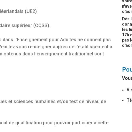
soiré
n'ave
 Néerlandais (UE2)
d'ad
Dès 
donne
ndaire supérieur (CQSS).
les l
17h e
nus dans l'Enseignement pour Adultes ne donnent pas
pas l
d'ad
euillez vous renseigner auprès de l'établissement à
tion obtenus dans l'enseignement traditionnel sont
Pou
Vous
Vi
Té
ues et sciences humaines et/ou test de niveau de
icat de qualification pour pouvoir participer à cette