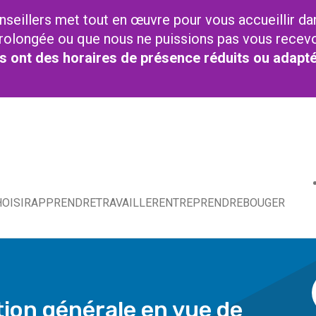
nseillers met tout en œuvre pour vous accueillir da
t prolongée ou que nous ne puissions pas vous recev
res ont des horaires de présence réduits ou adapt
OISIR
APPRENDRE
TRAVAILLER
ENTREPRENDRE
BOUGER
on générale en vue de