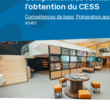
l'obtention du CESS
Compétences de base
,
Préparation aux
#5487