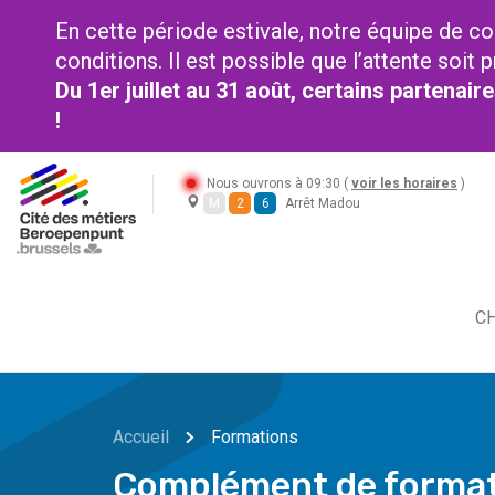
En cette période estivale, notre équipe de co
conditions. Il est possible que l’attente soi
Du 1er juillet au 31 août, certains partenai
!
Nous ouvrons à 09:30 (
voir les horaires
)
M
2
6
Arrêt Madou
CH
Accueil
Formations
Complément de formati