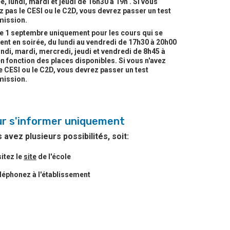
e, lundi, mardi et jeudi de 16h30 à 19h . Si vous
z pas le CESI ou le C2D, vous devrez passer un test
mission.
le 1 septembre uniquement pour les cours qui se
nt en soirée, du lundi au vendredi de 17h30 à 20h00
undi, mardi, mercredi, jeudi et vendredi de 8h45 à
n fonction des places disponibles. Si vous n'avez
e CESI ou le C2D, vous devrez passer un test
mission.
r s'informer uniquement
 avez plusieurs possibilités, soit:
sitez le
site
de l'école
léphonez à l'établissement