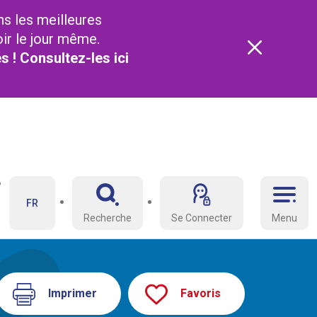
ns les meilleures
oir le jour même.
és ! Consultez-les
ici
FR
Recherche
Se Connecter
Menu
Imprimer
Favoris