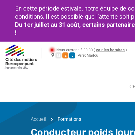
En cette période estivale, notre équipe de co
conditions. Il est possible que l’attente soi
Du 1er juillet au 31 août, certains partenai
!
Nous ouvrons à 09:30 (
voir les horaires
)
M
2
6
Arrêt Madou
CH
Accueil
Formations
Conducteur poids lou