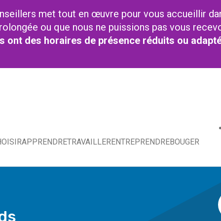
nseillers met tout en œuvre pour vous accueillir da
t prolongée ou que nous ne puissions pas vous recev
res ont des horaires de présence réduits ou adapt
OISIR
APPRENDRE
TRAVAILLER
ENTREPRENDRE
BOUGER
rds