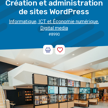
Création et administration
de sites WordPress
Informatique, ICT et Économie numérique
,
Digital media
#8990