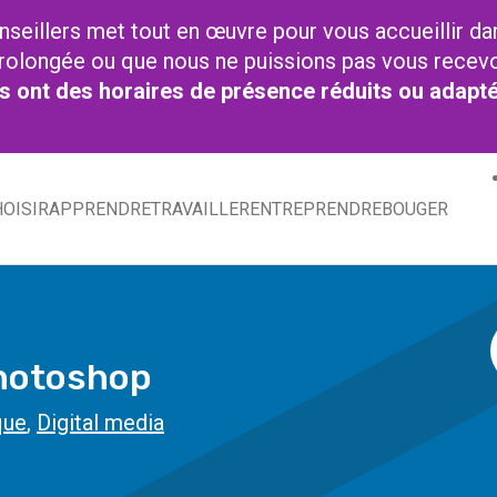
nseillers met tout en œuvre pour vous accueillir da
t prolongée ou que nous ne puissions pas vous recev
res ont des horaires de présence réduits ou adapt
OISIR
APPRENDRE
TRAVAILLER
ENTREPRENDRE
BOUGER
hotoshop
que
,
Digital media