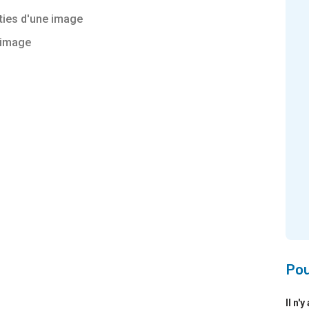
rties d'une image
 image
Pou
Il n'