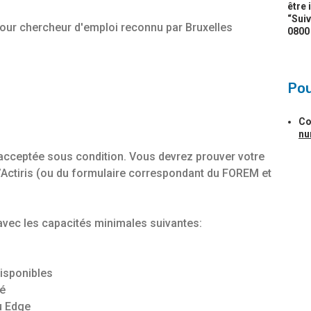
être 
“Suiv
pour chercheur d'emploi reconnu par Bruxelles
0800
Pou
Co
nu
acceptée sous condition. Vous devrez prouver votre
 d’Actiris (ou du formulaire correspondant du FOREM et
 avec les capacités minimales suivantes:
isponibles
é
u Edge