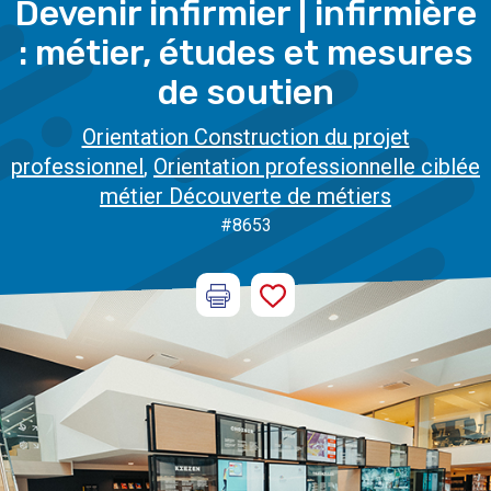
Devenir infirmier | infirmière
: métier, études et mesures
de soutien
Orientation Construction du projet
professionnel
,
Orientation professionnelle ciblée
métier Découverte de métiers
#8653