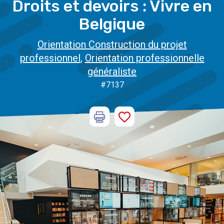
Droits et devoirs : Vivre en
Belgique
Orientation Construction du projet
professionnel
,
Orientation professionnelle
généraliste
#7137