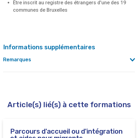
Être inscrit au registre des étrangers d'une des 19
communes de Bruxelles
Informations supplémentaires
Remarques
2 lieux à Bruxelles :
- VIA Schaerbeek : Rue Kessels, 14 Boîte 8 - 1030
Bruxelles
- VIA Molenbeek : Boulevard Léopold II, 170 - 1080
Article(s) lié(s) à cette formations
Bruxelles
Parcours d'accueil ou d'intégration