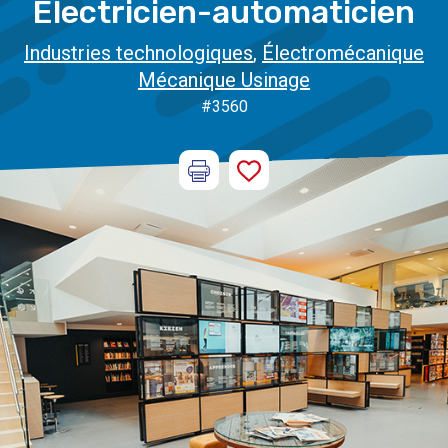
Electricien-automaticien
Industries technologiques
,
Électromécanique
Mécanique Usinage
#3560