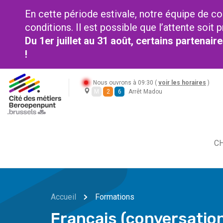
En cette période estivale, notre équipe de co
conditions. Il est possible que l’attente soi
Du 1er juillet au 31 août, certains partenai
!
Nous ouvrons à 09:30 (
voir les horaires
)
M
2
6
Arrêt Madou
CH
Accueil
Formations
Français (conversatio