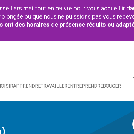
nseillers met tout en œuvre pour vous accueillir da
t prolongée ou que nous ne puissions pas vous recev
res ont des horaires de présence réduits ou adapt
OISIR
APPRENDRE
TRAVAILLER
ENTREPRENDRE
BOUGER
n)