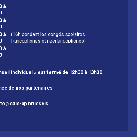
0 à
0
0 à
0
0 à
(16h pendant les congés scolaires
0
francophones et néerlandophones)
0 à
0
seil individuel » est fermé de
12h30 à 13h30
nce de nos partenaires
nfo@cdm-bp.brussels