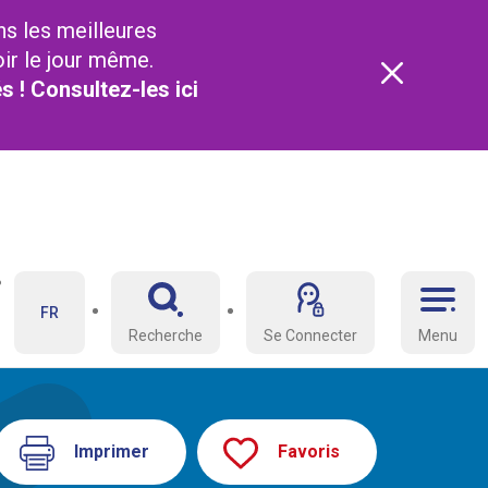
ns les meilleures
oir le jour même.
és ! Consultez-les
ici
FR
Recherche
Se Connecter
Menu
Imprimer
Favoris