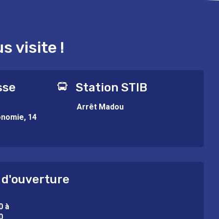
 visite !
sse
Station STIB
Arrêt Madou
onomie, 14
 d'ouverture
0 à
0