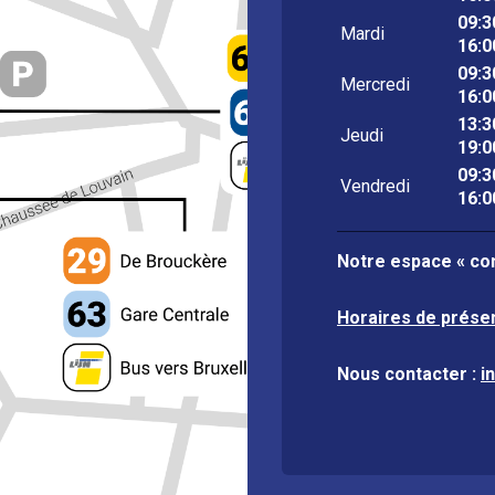
09:3
Mardi
16:0
09:3
Mercredi
16:0
13:3
Jeudi
19:0
09:3
Vendredi
16:0
Notre espace « con
Horaires de prése
Nous contacter :
i