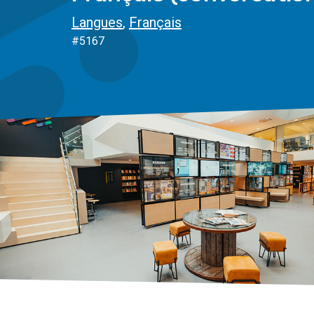
Langues
,
Français
#5167