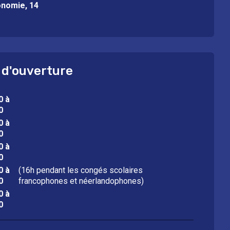
onomie, 14
 d'ouverture
0 à
0
0 à
0
0 à
0
0 à
(16h pendant les congés scolaires
0
francophones et néerlandophones)
0 à
0