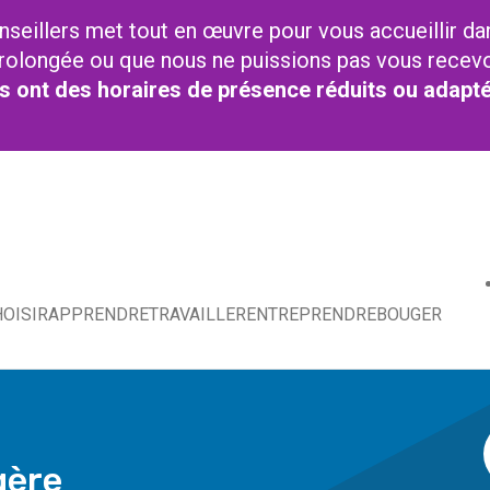
nseillers met tout en œuvre pour vous accueillir da
t prolongée ou que nous ne puissions pas vous recev
res ont des horaires de présence réduits ou adapt
OISIR
APPRENDRE
TRAVAILLER
ENTREPRENDRE
BOUGER
gère