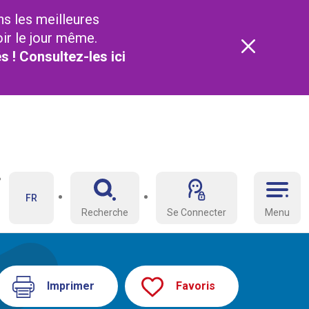
ns les meilleures
oir le jour même.
és ! Consultez-les
ici
FR
Recherche
Se Connecter
Menu
Imprimer
Favoris