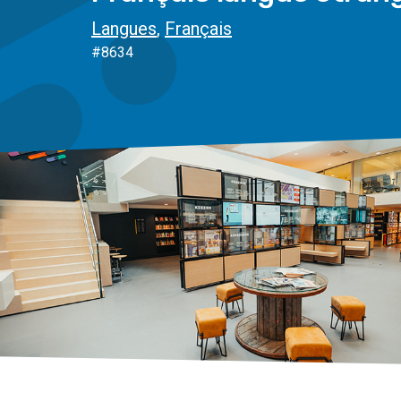
Langues
,
Français
#8634