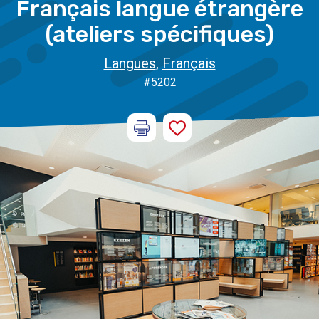
Français langue étrangère
(ateliers spécifiques)
Langues
,
Français
#5202