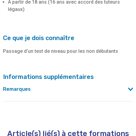
A partir de 18 ans (16 ans avec accord des tuteurs
légaux)
Ce que je dois connaître
Passage d’un test de niveau pour les non débutants
Informations supplémentaires
Remarques
Le nombre de personnes varie selon la formule choisie.
La progression des cours suit les recommandations
du Cadre Européen Commun de Référence pour les
Langues définis par le Conseil de l’Europe.
Article(s) lié(s) à cette formations