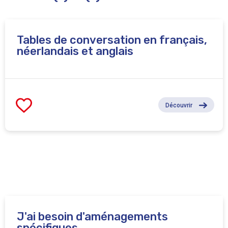
Avantages apprenants : sorties culturelles dans
Bruxelles, accès gratuit à la médiathèque numérique
Culturehtèque, participation aux évènements
Tables de conversation en français,
partenaires, etc.
néerlandais et anglais
Découvrir
J'ai besoin d'aménagements
spécifiques