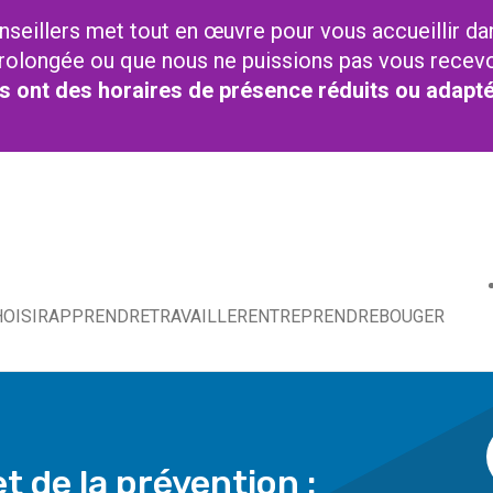
nseillers met tout en œuvre pour vous accueillir da
t prolongée ou que nous ne puissions pas vous recev
res ont des horaires de présence réduits ou adapt
OISIR
APPRENDRE
TRAVAILLER
ENTREPRENDRE
BOUGER
t de la prévention :