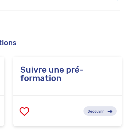
t, le centre vous orientera vers une remédiation.
tions
Suivre une pré-
formation
Découvrir