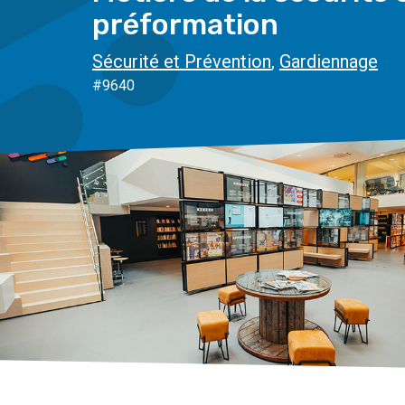
préformation
Sécurité et Prévention
,
Gardiennage
#9640