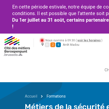
En cette période estivale, notre équipe de co
conditions. Il est possible que l’attente soi
Du 1er juillet au 31 août, certains partenai
!
Nous ouvrons à 09:30 (
voir les horaires
)
M
2
6
Arrêt Madou
CH
Accueil
Formations
Métiers de la sécurité e