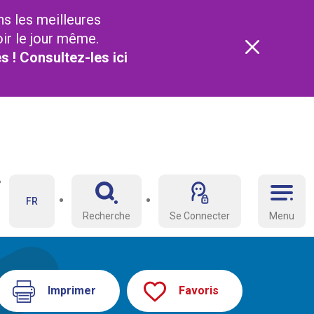
ns les meilleures
oir le jour même.
és ! Consultez-les
ici
FR
Recherche
Se Connecter
Menu
Imprimer
Favoris