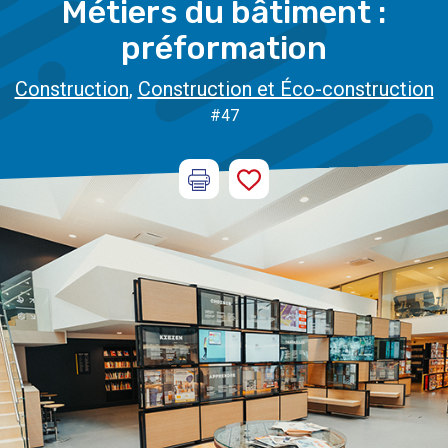
Métiers du bâtiment :
préformation
Construction
,
Construction et Éco-construction
#47