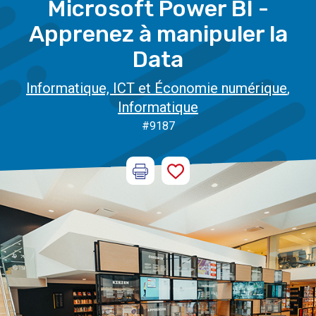
Microsoft Power BI -
Apprenez à manipuler la
Data
Informatique, ICT et Économie numérique
,
Informatique
#9187