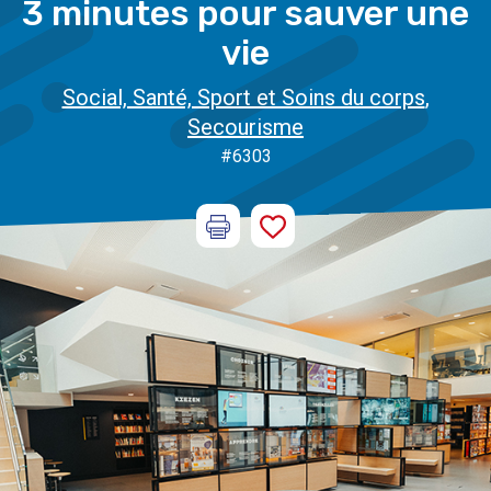
3 minutes pour sauver une
vie
Social, Santé, Sport et Soins du corps
,
Secourisme
#6303