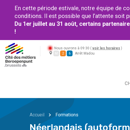
En cette période estivale, notre équipe de co
conditions. Il est possible que l’attente soi
Du 1er juillet au 31 août, certains partenai
!
Nous ouvrons à 09:30 (
voir les horaires
)
M
2
6
Arrêt Madou
CH
Accueil
Formations
Néerlandais (autoform