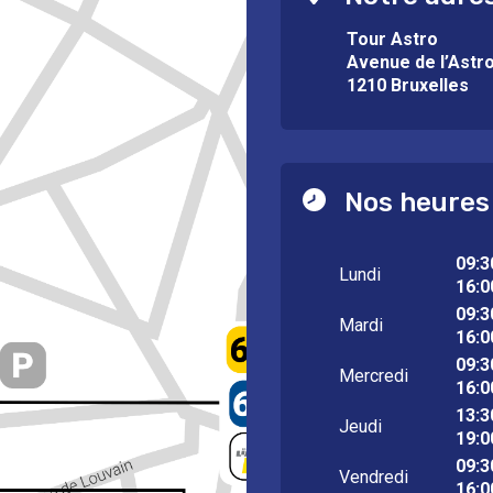
Tour Astro
Avenue de l’Astr
1210 Bruxelles
Nos heures
09:3
Lundi
16:0
09:3
Mardi
16:0
09:3
Mercredi
16:0
13:3
Jeudi
19:0
09:3
Vendredi
16:0