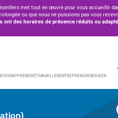
nseillers met tout en œuvre pour vous accueillir da
t prolongée ou que nous ne puissions pas vous recev
res ont des horaires de présence réduits ou adapt
OISIR
APPRENDRE
TRAVAILLER
ENTREPRENDRE
BOUGER
ation)