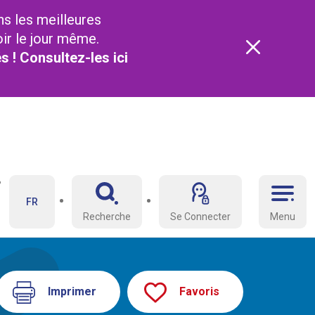
ns les meilleures
oir le jour même.
és ! Consultez-les
ici
FR
Recherche
Se Connecter
Menu
Imprimer
Favoris