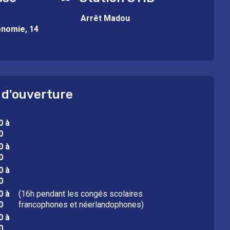
Arrêt Madou
onomie, 14
 d'ouverture
0 à
0
0 à
0
0 à
0
0 à
(16h pendant les congés scolaires
0
francophones et néerlandophones)
0 à
0