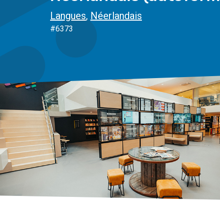
Langues
,
Néerlandais
#6373