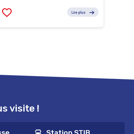
Lire plus
 visite !
sse
Station STIB