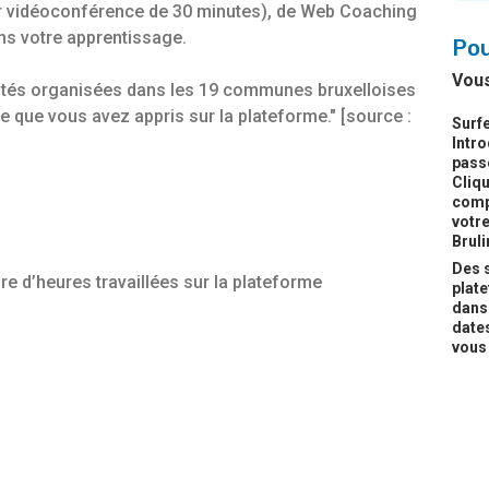
ar vidéoconférence de 30 minutes), de Web Coaching
ns votre apprentissage.
Pou
Vous
ités organisées dans les 19 communes bruxelloises
ce que vous avez appris sur la plateforme." [source :
Surfe
Intr
passe
Cliqu
compt
votre
Bruli
Des s
re d’heures travaillées sur la plateforme
plat
dans
dates
vous 