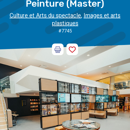
Peinture (Master)
Culture et Arts du spectacle
,
Images et arts
plastiques
#7745