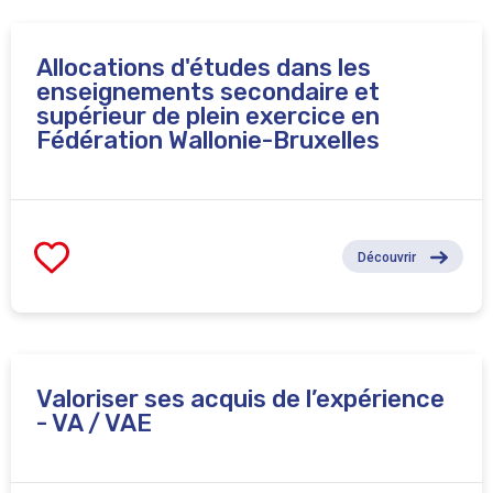
Certaines passerelles entre les bacheliers
professionnalisants et les masters sont accessibles sur
www.mesetudes.be
Allocations d'études dans les
enseignements secondaire et
supérieur de plein exercice en
Fédération Wallonie-Bruxelles
Découvrir
Valoriser ses acquis de l’expérience
- VA / VAE