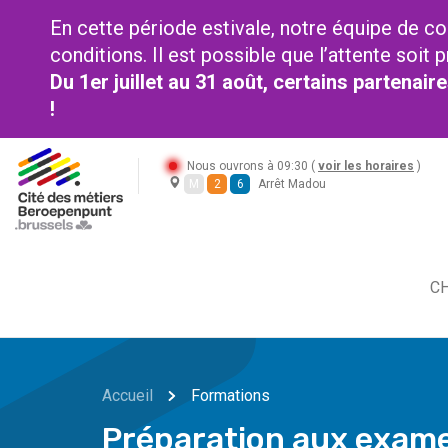
En cette période estivale, notre équipe de co
conditions. Il est possible que l’attente soi
Du 1er juillet au 31 août, certains partenai
!
Nous ouvrons à 09:30 (
voir les horaires
)
M
2
6
Arrêt Madou
CH
Accueil
Formations
Préparation aux exame