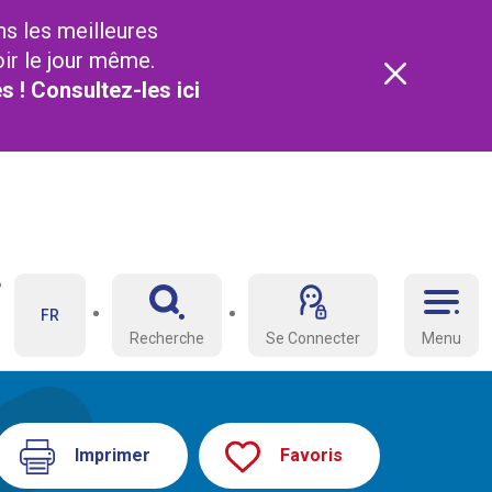
ns les meilleures
oir le jour même.
és ! Consultez-les
ici
FR
Recherche
Se Connecter
Menu
Imprimer
Favoris