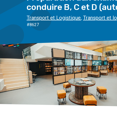
conduire B, C et D (au
Transport et Logistique
,
Transport et l
#8627