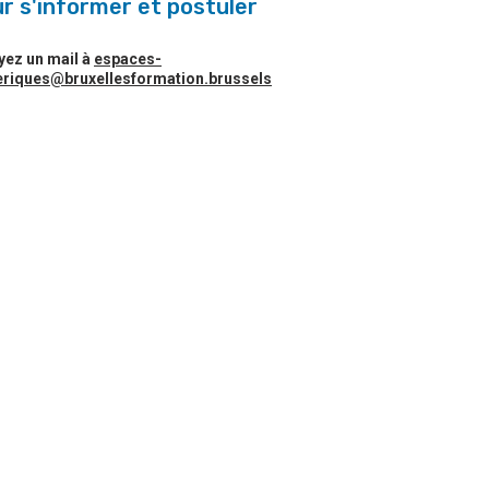
r s'informer et postuler
yez un mail à
espaces-
riques@bruxellesformation.brussels