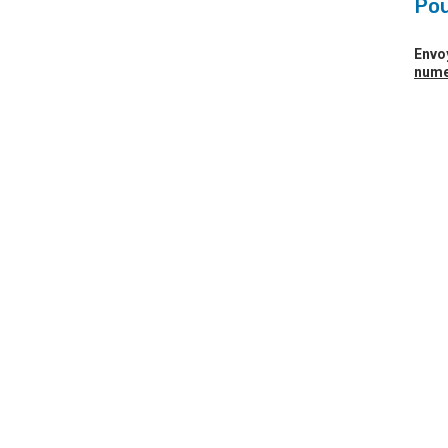
Pou
Envo
nume