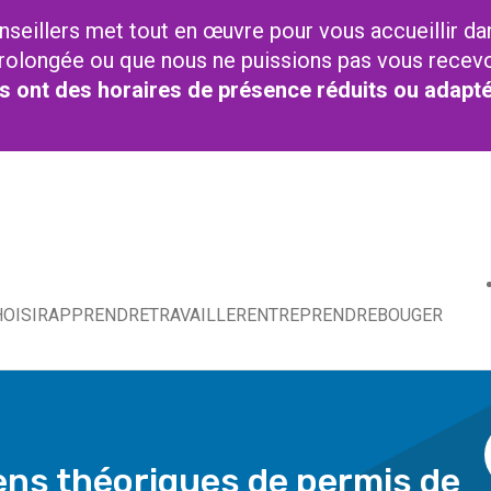
nseillers met tout en œuvre pour vous accueillir da
t prolongée ou que nous ne puissions pas vous recev
res ont des horaires de présence réduits ou adapt
OISIR
APPRENDRE
TRAVAILLER
ENTREPRENDRE
BOUGER
ns théoriques de permis de