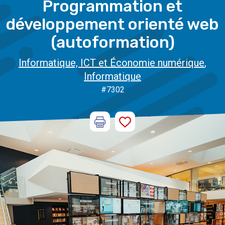
Programmation et
développement orienté web
(autoformation)
Informatique, ICT et Économie numérique
,
Informatique
#7302