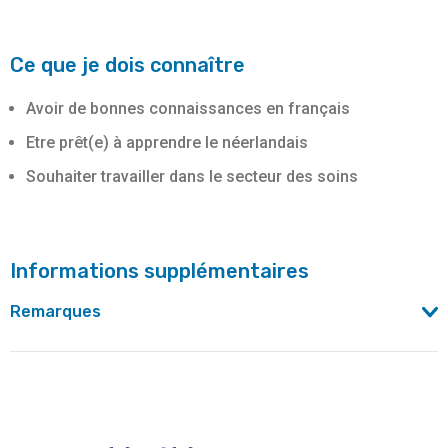
Ce que je dois connaître
Avoir de bonnes connaissances en français
Etre prêt(e) à apprendre le néerlandais
Souhaiter travailler dans le secteur des soins
Informations supplémentaires
Remarques
Les cours se donnent à Huis van het Nederlands : Rue
Philippe de Champagne 23, 1000 Bruxelles
Les candidats s’engagent à suivre le parcours