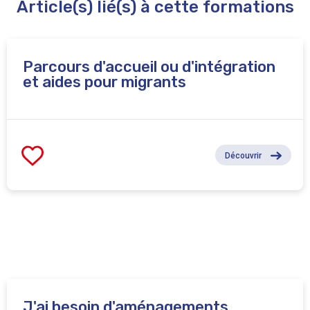
Article(s) lié(s) à cette formations
d'intégration complet qui dure minimum 6 mois.
Parcours d'accueil ou d'intégration
et aides pour migrants
Découvrir
J'ai besoin d'aménagements