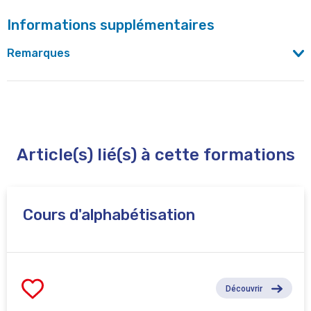
Informations supplémentaires
Remarques
Lire et écrire -Bruxelles- coordonne les actions
d'alphabétisation à Bruxelles. Pour trouver le cours
d'alphabétisation le plus adapté à votre situation, prenez
contact avec Lire et Ecrire .
Article(s) lié(s) à cette formations
Cours d'alphabétisation
Découvrir