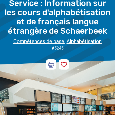
Service : Information sur
les cours d'alphabétisation
et de français langue
étrangère de Schaerbeek
Compétences de base
,
Alphabétisation
#5245