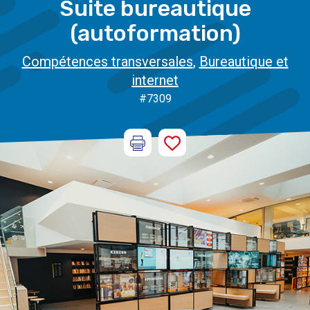
Suite bureautique
(autoformation)
Compétences transversales
,
Bureautique et
internet
#7309