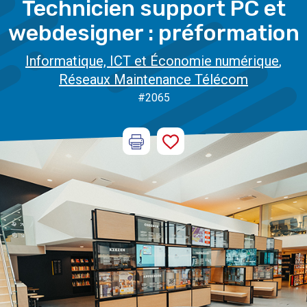
Technicien support PC et
webdesigner : préformation
Informatique, ICT et Économie numérique
,
Réseaux Maintenance Télécom
#2065