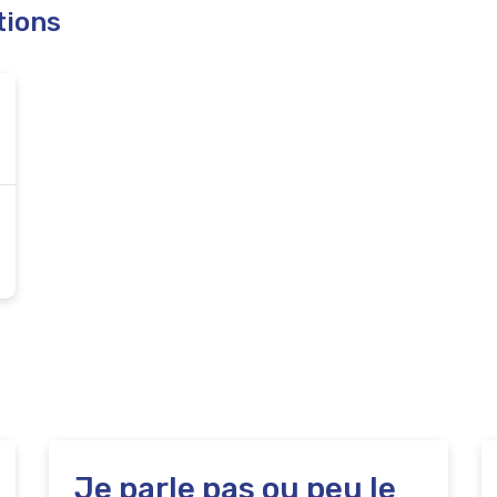
tions
Je parle pas ou peu le