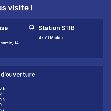
 visite !
sse
Station STIB
Arrêt Madou
onomie, 14
 d'ouverture
0 à
0
0 à
0