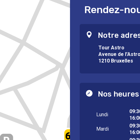
Rendez-nous
Notre adre
Tour Astro
Avenue de l’Astr
1210 Bruxelles
Nos heures
09:3
Lundi
16:0
09:3
Mardi
16:0