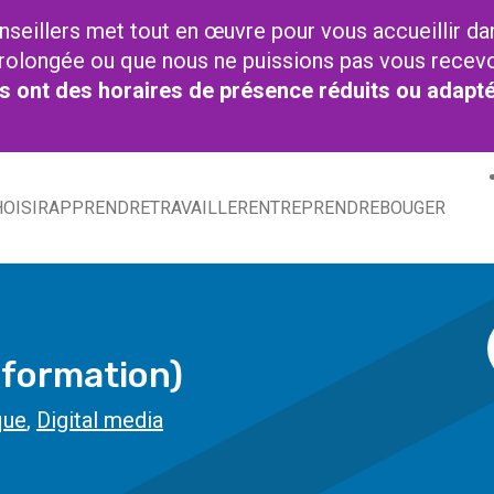
nseillers met tout en œuvre pour vous accueillir da
t prolongée ou que nous ne puissions pas vous recev
res ont des horaires de présence réduits ou adapt
OISIR
APPRENDRE
TRAVAILLER
ENTREPRENDRE
BOUGER
oformation)
que
,
Digital media