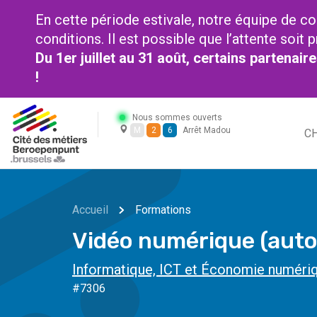
En cette période estivale, notre équipe de co
conditions. Il est possible que l’attente soi
Du 1er juillet au 31 août, certains partenai
!
Nous sommes ouverts
M
2
6
Arrêt Madou
CH
Accueil
Formations
Vidéo numérique (aut
Informatique, ICT et Économie numéri
#7306