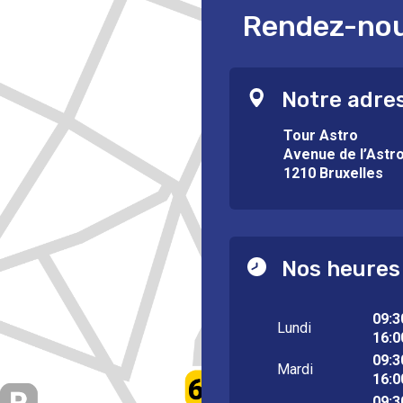
Rendez-nous
Notre adre
Tour Astro
Avenue de l’Astr
1210 Bruxelles
Nos heures
09:3
Lundi
16:0
09:3
Mardi
16:0
09:3