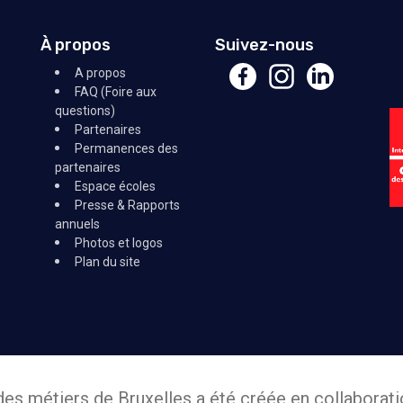
À propos
Suivez-nous
A propos
FAQ (Foire aux
questions)
Partenaires
Permanences des
partenaires
Espace écoles
Presse & Rapports
annuels
Photos et logos
Plan du site
des métiers de Bruxelles a été créée en collaborati