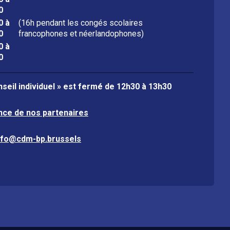
0
0 à
(16h pendant les congés scolaires
0
francophones et néerlandophones)
0 à
0
seil individuel » est fermé de
12h30 à 13h30
nce de nos partenaires
nfo@cdm-bp.brussels