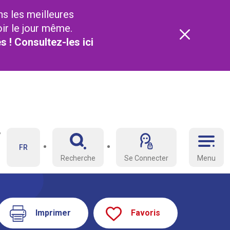
ns les meilleures
oir le jour même.
és ! Consultez-les
ici
FR
Recherche
Se Connecter
Menu
Imprimer
Favoris