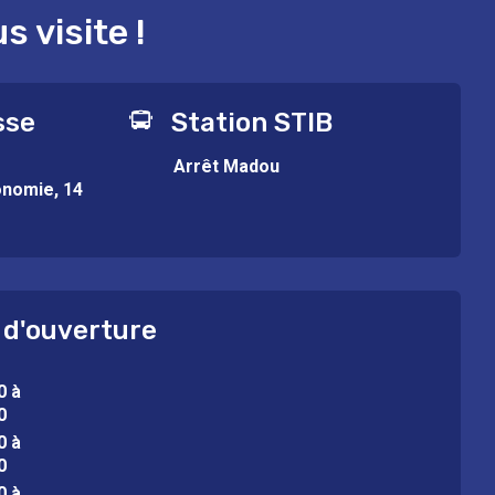
 visite !
sse
Station STIB
Arrêt Madou
onomie, 14
 d'ouverture
0 à
0
0 à
0
0 à