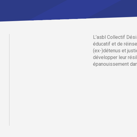
L’asbl Collectif Dé
éducatif et de réins
(ex-)détenus et just
développer leur résil
épanouissement dans 