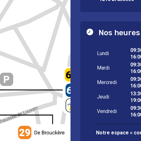
Nos heures
09:3
Lundi
16:0
09:3
Mardi
16:0
09:3
Mercredi
16:0
13:3
Jeudi
19:0
09:3
Vendredi
16:0
Notre espace « con