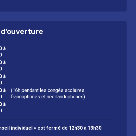
 d'ouverture
0 à
0
0 à
0
0 à
0
0 à
(16h pendant les congés scolaires
0
francophones et néerlandophones)
0 à
0
seil individuel » est fermé de
12h30 à 13h30