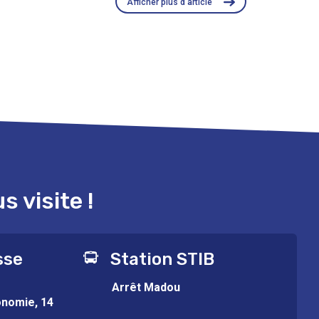
Afficher plus d'article
 visite !
sse
Station STIB
Arrêt Madou
onomie, 14