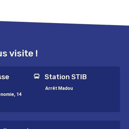
 visite !
sse
Station STIB
Arrêt Madou
onomie, 14