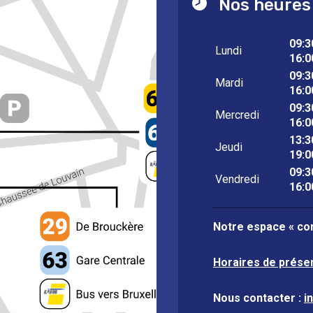
Nos heures
09:3
Lundi
16:0
09:3
Mardi
16:0
09:3
Mercredi
16:0
13:3
Jeudi
19:0
09:3
Vendredi
16:0
Notre espace « con
Horaires de prése
Nous contacter :
i