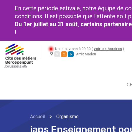
En cette période estivale, notre équipe de co
conditions. Il est possible que l’attente soi
Du 1er juillet au 31 août, certains partenai
!
Nous ouvrons à 09:30 (
voir les horaires
)
M
2
6
Arrêt Madou
CH
Accueil
Organisme
iaps Enseignement po