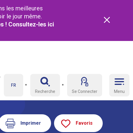
ns les meilleures
oir le jour même.
és ! Consultez-les
ici
FR
Recherche
Se Connecter
Menu
Imprimer
Favoris