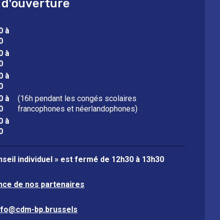
 d'ouverture
0 à
0
0 à
0
0 à
0
0 à
(16h pendant les congés scolaires
0
francophones et néerlandophones)
0 à
0
seil individuel » est fermé de
12h30 à 13h30
nce de nos partenaires
nfo@cdm-bp.brussels